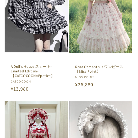
A Doll's House スカート-
Rosa Osmanthus ワンピース
Limited Edition-
【Miss Point】
【CATCOCOON×Epetice】
販
MISS POINT
販
CATCOCOON
通
¥26,880
売
通
¥13,980
売
元:
常
元:
常
価
価
格
格