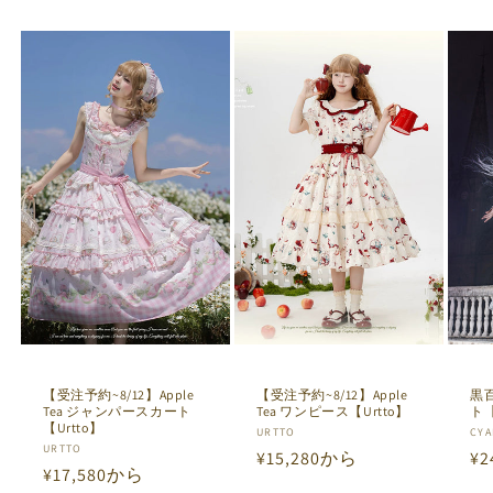
【受注予約~8/12】Apple
【受注予約~8/12】Apple
黒
Tea ジャンパースカート
Tea ワンピース【Urtto】
ト【
【Urtto】
販
URTTO
販
CYA
販
URTTO
通
¥15,280から
通
¥2
売
売
通
¥17,580から
売
元:
元:
常
常