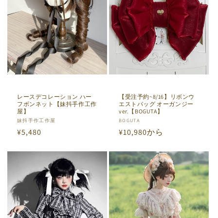
レースデコレーション ハー
【受注予約~8/16】リボンウ
フボンネット【妹抖手作工作
エストバッグ オーガンジー
屋】
ver.【BOGUTA】
販
妹抖手作工作屋
販
BOGUTA
通
¥5,480
通
¥10,980から
売
売
元:
元:
常
常
価
価
格
格