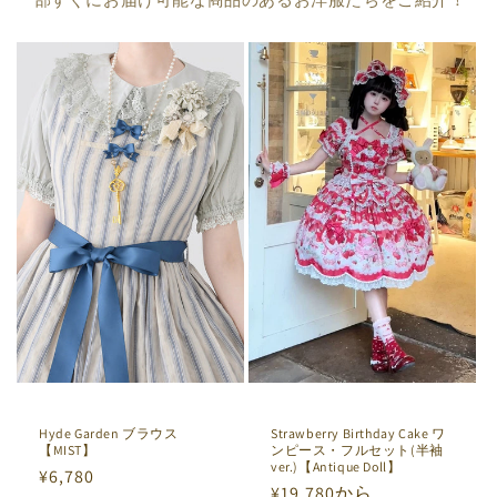
Strawberry Birthday Cake ワ
Hyde Garden ブラウス
ンピース・フルセット(半袖
【MIST】
ver.)【Antique Doll】
通
¥6,780
通
¥19,780から