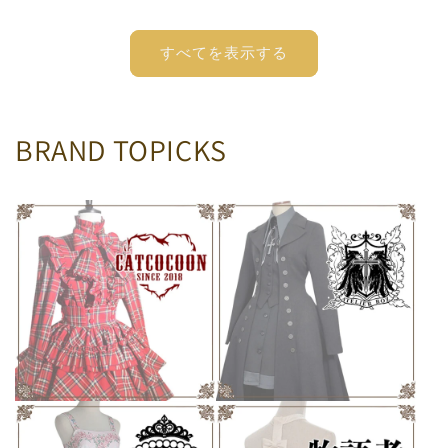
常
常
価
価
格
格
すべてを表示する
BRAND TOPICKS