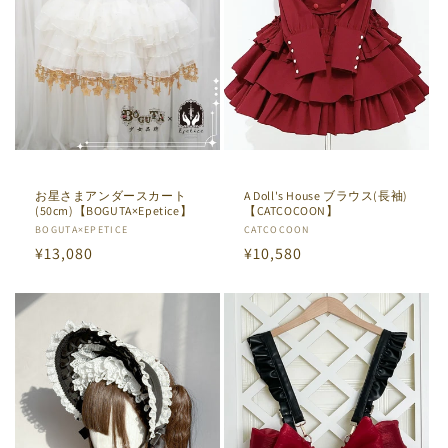
お星さまアンダースカート
A Doll's House ブラウス(長袖)
(50cm)【BOGUTA×Epetice】
【CATCOCOON】
販
BOGUTA×EPETICE
販
CATCOCOON
通
¥13,080
通
¥10,580
売
売
元:
元:
常
常
価
価
格
格