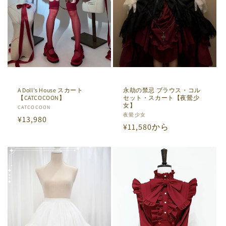
永劫の禁忌 ブラウス・コル
A Doll's House スカート
セット・スカート【夜鶯少
【CATCOCOON】
女】
販
CATCOCOON
販
夜鶯少女
通
¥13,980
売
通
¥11,580から
売
元:
常
元:
常
価
価
格
格