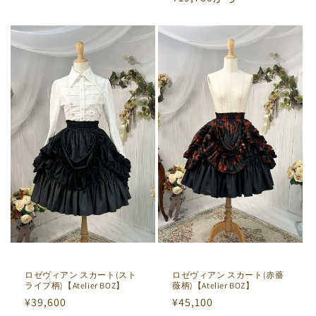
常
常
価
価
格
格
ロゼヴィアン スカート(スト
ロゼヴィアン スカート(赤薔
ライプ柄)【Atelier BOZ】
薇柄)【Atelier BOZ】
通
¥39,600
通
¥45,100