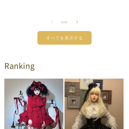
元:
常
価
価
価
格
格
格
の
1
/
11
すべてを表示する
Ranking