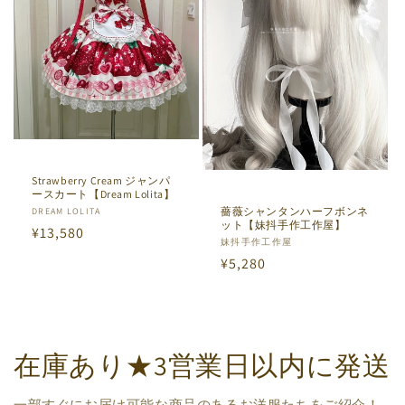
Strawberry Cream ジャンパ
ースカート【Dream Lolita】
薔薇シャンタンハーフボンネ
販
DREAM LOLITA
ット【妹抖手作工作屋】
通
¥13,580
売
販
妹抖手作工作屋
元:
常
通
¥5,280
売
価
元:
常
格
価
格
在庫あり★3営業日以内に発送
一部すぐにお届け可能な商品のあるお洋服たちをご紹介！