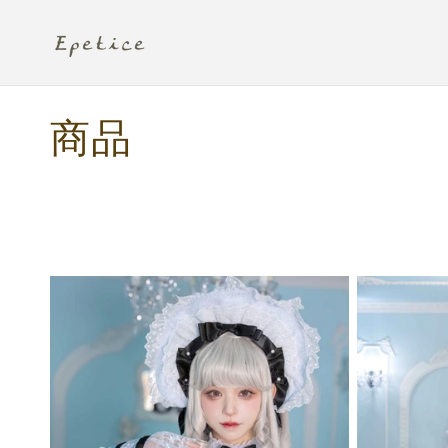
コンテ
ンツに
進む
コ
商品
レ
ク
シ
ョ
ン