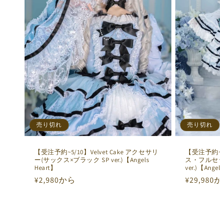
:
売り切れ
売り切れ
【受注予約~5/10】Velvet Cake アクセサリ
【受注予約~5/
ー(サックス×ブラック SP ver.)【Angels
ス・フルセッ
Heart】
ver.)【Ange
通
¥2,980から
通
¥29,98
常
常
価
価
格
格