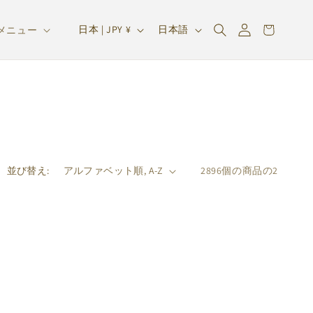
ロ
カ
グ
国
言
ー
日本 | JPY ¥
日本語
メニュー
イ
/
語
ト
ン
地
域
並び替え:
2896個の商品の2