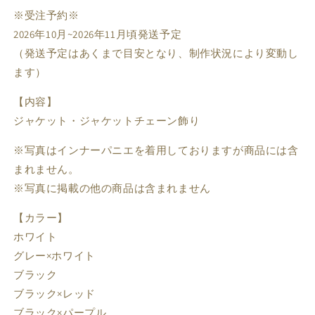
グレー×ホワイト / XL
Sold Out
17,580円
※受注予約※
ブラック / S
Sold Out
17,580円
2026年10月~2026年11月頃発送予定
ブラック / M
Sold Out
17,580円
（発送予定はあくまで目安となり、制作状況により変動し
ブラック / L
Sold Out
17,580円
ます）
ブラック / XL
Sold Out
17,580円
【内容】
ブラック×レッド / S
Sold Out
17,580円
ジャケット・ジャケットチェーン飾り
ブラック×レッド / M
Sold Out
17,580円
ブラック×レッド / L
Sold Out
17,580円
※写真はインナーパニエを着用しておりますが商品には含
ブラック×レッド / XL
Sold Out
17,580円
まれません。
※写真に掲載の他の商品は含まれません
ブラック×パープル / S
Sold Out
17,580円
ブラック×パープル / M
Sold Out
17,580円
【カラー】
ブラック×パープル / L
Sold Out
17,580円
ホワイト
ブラック×パープル / XL
Sold Out
17,580円
グレー×ホワイト
ブラック×ネイビー / S
Sold Out
17,580円
ブラック
ブラック×ネイビー / M
Sold Out
17,580円
ブラック×レッド
ブラック×ネイビー / L
Sold Out
17,580円
ブラック×パープル