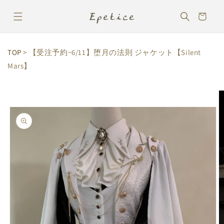
コンテ
カ
ンツに
ー
進む
ト
TOP
> 【受注予約~6/11】堕月の法則 ジャケット【Silent
Mars】
商品情
報にス
キップ