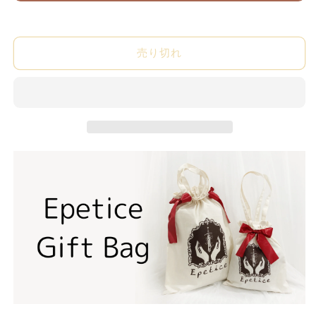
【Silent
【Silent
Mars】
Mars】
の
の
売り切れ
数
数
量
量
を
を
減
増
ら
や
す
す
バリエーション
発送時期 / 在庫状況
販売価格（税込）
ホワイト / S
Sold Out
17,580円
ホワイト / M
Sold Out
17,580円
ホワイト / L
Sold Out
17,580円
ホワイト / XL
Sold Out
17,580円
グレー×ホワイト / S
Sold Out
17,580円
グレー×ホワイト / M
Sold Out
17,580円
グレー×ホワイト / L
Sold Out
17,580円