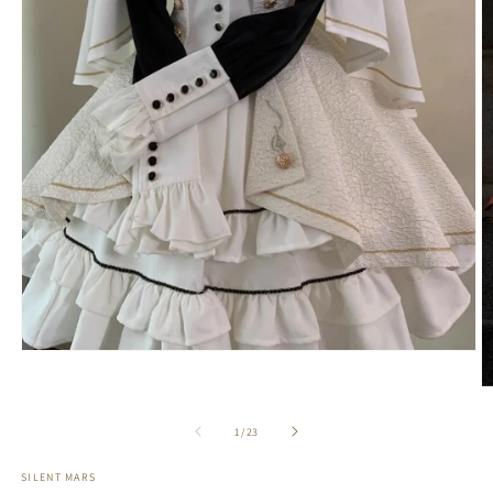
モ
ー
ダ
ル
の
1
/
23
で
メ
デ
SILENT MARS