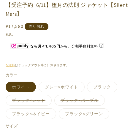
ィ
【受注予約~6/11】堕月の法則 ジャケット【Silent
ア
(1)
Mars】
を
(2
開
通
¥17,580
売り切れ
く
常
税込。
価
なら
月々1,465円
から。分割手数料無料
格
配送料
はチェックアウト時に計算されます。
カラー
バ
バ
バ
ホワイト
グレー×ホワイト
ブラック
リ
リ
リ
エ
エ
エ
ー
ー
ー
バ
バ
ブラック×レッド
ブラック×パープル
シ
シ
シ
リ
リ
ョ
ョ
ョ
エ
エ
ン
ン
ン
ー
ー
バ
バ
ブラック×ネイビー
ブラック×グリーン
は
は
は
シ
シ
リ
リ
売
売
売
ョ
ョ
エ
エ
り
り
り
ン
ン
ー
ー
サイズ
切
切
切
は
は
シ
シ
れ
れ
れ