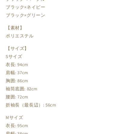
ブラック×ネイビー
ブラック×ネイビー / XL
Sold Out
17,580円
ブラック×グリーン
ブラック×グリーン / S
Sold Out
17,580円
ブラック×グリーン / M
Sold Out
17,580円
【素材】
ブラック×グリーン / L
Sold Out
17,580円
ポリエステル
ブラック×グリーン / XL
Sold Out
17,580円
【サイズ】
Sサイズ
衣長: 94cm
肩幅: 37cm
胸囲: 86cm
袖筒底囲: 82cm
腰囲: 72cm
折袖長（最長辺）: 56cm
Mサイズ
衣長: 95cm
肩幅: 38cm