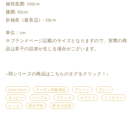
袖筒底囲: 100cm
腰囲: 90cm
折袖長（最長辺）: 59cm
単位：cm
※ブランドページ記載のサイズとなりますので、実際の商
品は若干の誤差が生じる場合がございます。
↓同シリーズの商品はこちらのタグをクリック！↓
Silent Mars
クーポン対象商品
グリーン
グレー
ネイビー
パープル
ブラック
ホワイト
ミリタリー
レッド
受注予約
堕月の法則