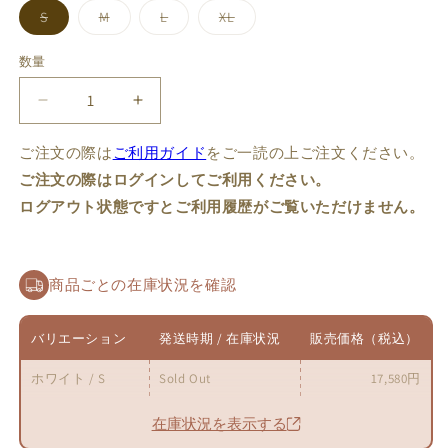
売
売
ョ
ョ
て
て
て
り
り
バ
バ
バ
バ
S
M
L
XL
ン
ン
い
い
い
切
切
リ
リ
リ
リ
は
は
る
る
る
れ
れ
エ
エ
エ
エ
売
売
か
か
か
て
て
ー
ー
ー
ー
り
り
数量
数
販
販
販
い
い
シ
シ
シ
シ
切
切
売
売
売
る
る
ョ
ョ
ョ
ョ
れ
れ
量
で
で
で
か
か
ン
ン
ン
ン
て
て
【受
き
【受
き
き
販
販
は
は
は
は
い
い
ま
ま
ま
売
売
売
売
売
売
る
る
注
注
せ
せ
せ
で
で
り
り
り
り
か
か
ご注文の際は
ん
ご利用ガイド
をご一読の上ご注文ください。
ん
ん
き
き
切
切
切
切
予
予
販
販
ま
ま
れ
れ
れ
れ
売
売
ご注文の際はログインしてご利用ください。
約
約
せ
せ
て
て
て
て
で
で
ん
ん
い
い
い
い
き
き
ログアウト状態ですとご利用履歴がご覧いただけません。
~6/11】
~6/11】
る
る
る
る
ま
ま
か
か
か
か
せ
せ
堕
堕
販
販
販
販
ん
ん
月
売
売
月
売
売
で
で
で
で
の
の
き
き
き
き
商品ごとの在庫状況を確認
ま
ま
ま
ま
法
法
せ
せ
せ
せ
ん
ん
ん
ん
則
則
バリエーション
発送時期 / 在庫状況
販売価格（税込）
ジ
ジ
ャ
ャ
ホワイト / S
Sold Out
17,580円
ケ
ケ
ッ
ッ
在庫状況を表示する
ト
ト