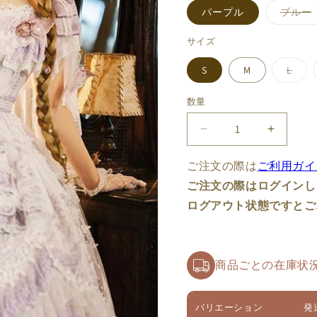
パープル
ブルー
サイズ
バ
S
M
L
リ
エ
ー
数量
数
シ
ョ
量
ン
&quot;
&quot;
は
売
秘
秘
り
ご注文の際は
ご利用ガイ
境
境
切
れ
ご注文の際はログインし
の
の
て
い
鍵
鍵
ログアウト状態ですとご
る
&quot;
&quot;
か
販
ジ
ジ
売
で
ャ
ャ
き
商品ごとの在庫状
ン
ン
ま
せ
パ
パ
ん
ー
ー
バリエーション
発