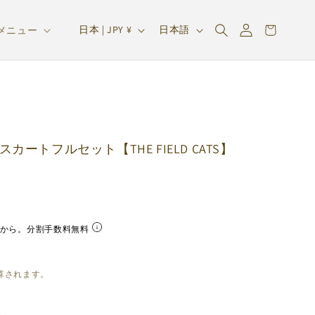
ロ
カ
グ
国
言
ー
日本 | JPY ¥
日本語
メニュー
イ
/
語
ト
ン
地
域
カートフルセット【THE FIELD CATS】
から。分割手数料無料
算されます。