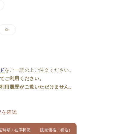
バ
リ
エ
ー
シ
ョ
バ
XL
ン
リ
は
エ
売
ー
り
シ
切
ョ
れ
ン
て
は
い
売
る
り
か
ド
をご一読の上ご注文ください。
切
販
れ
売
てご利用ください。
て
で
い
き
利用履歴がご覧いただけません。
る
ま
か
せ
販
ん
売
で
き
況を確認
ま
せ
ん
送時期 / 在庫状況
販売価格（税込）