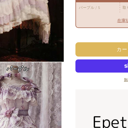
ス
ス
カ
カ
パープル / S
ー
ー
在庫
ト
ト
フ
フ
ル
ル
セ
セ
ッ
ッ
カー
ト
ト
【THE
【THE
FIELD
FIELD
CATS】
CATS】
別
の
の
数
数
量
量
を
を
減
増
ら
や
す
す