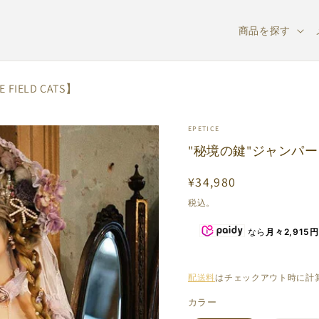
商品を探す
ELD CATS】
EPETICE
"秘境の鍵"ジャンパース
通
¥34,980
常
税込。
価
なら
月々2,915円
格
配送料
はチェックアウト時に計
カラー