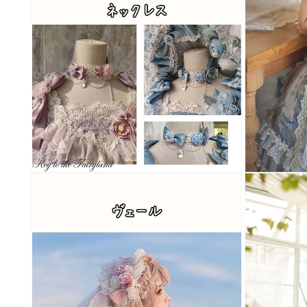
く
く
モ
モ
ー
ー
ダ
ダ
ル
ル
で
で
メ
メ
デ
デ
ィ
ィ
ア
ア
(6)
(7)
を
を