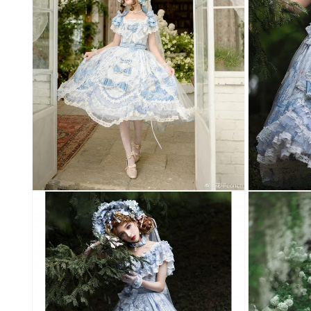
開
開
く
く
モ
モ
ー
ー
ダ
ダ
ル
ル
で
で
メ
メ
デ
デ
ィ
ィ
ア
ア
(10)
(11)