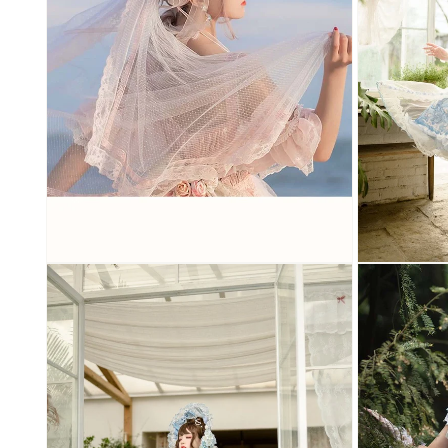
開
開
く
く
モ
モ
ー
ー
ダ
ダ
ル
ル
で
で
メ
メ
デ
デ
ィ
ィ
ア
ア
(8)
(9)
を
を