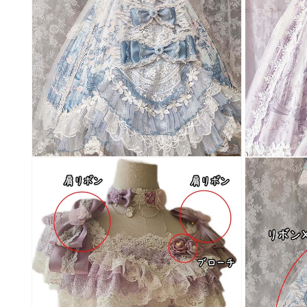
モ
モ
ー
ー
ダ
ダ
ル
ル
で
で
メ
メ
デ
デ
ィ
ィ
ア
ア
(2)
(3)
を
を
開
開