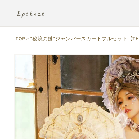
コンテ
ンツに
進む
TOP
> "秘境の鍵"ジャンパースカートフルセット【THE FI
商品情
報にス
キップ