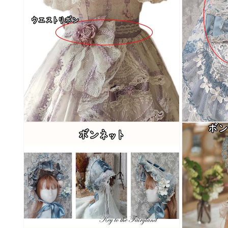
く
く
モ
モ
ー
ー
ダ
ダ
ル
ル
で
で
メ
メ
デ
デ
ィ
ィ
ア
ア
(4)
(5)
を
を
開
開