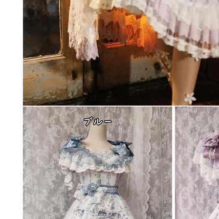
モ
ー
ダ
ル
で
メ
デ
ィ
ア
(1)
を
開
く