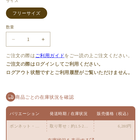
ー
ー
サイズ
は
シ
シ
売
ョ
ョ
り
フリーサイズ
ン
ン
切
は
は
れ
売
売
て
り
り
数量
数
い
切
切
る
れ
れ
量
か
て
て
BRIER
BRIER
販
い
い
売
る
る
ア
ア
で
か
か
ご注文の際は
ご利用ガイド
をご一読の上ご注文ください。
ク
ク
き
販
販
ま
売
売
ご注文の際はログインしてご利用ください。
セ
セ
せ
で
で
ん
き
き
サ
サ
ログアウト状態ですとご利用履歴がご覧いただけません。
ま
ま
リ
リ
せ
せ
ん
ん
ー
ー
【CATCOCOON】
【CATCOCOON】
商品ごとの在庫状況を確認
の
の
数
数
バリエーション
発送時期 / 在庫状況
販売価格（税込）
量
量
を
を
ボンネット・レッド / フリーサイズ
取り寄せ：約1.5-2ヶ月後発送
6,280円
減
増
ら
や