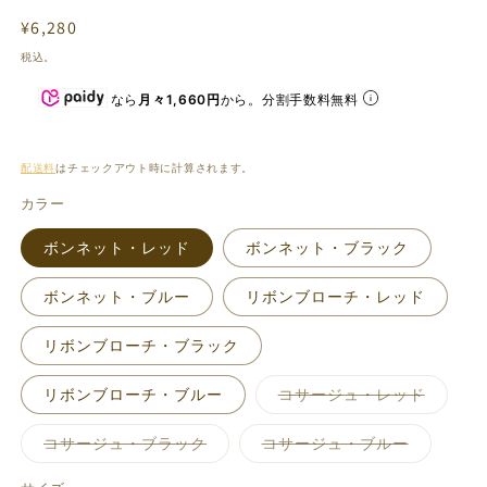
(1)
通
¥6,280
を
開
(2
常
税込。
く
価
なら
月々1,660円
から。分割手数料無料
格
配送料
はチェックアウト時に計算されます。
カラー
ボンネット・レッド
ボンネット・ブラック
ボンネット・ブルー
リボンブローチ・レッド
リボンブローチ・ブラック
バ
リボンブローチ・ブルー
コサージュ・レッド
リ
エ
ー
バ
バ
コサージュ・ブラック
コサージュ・ブルー
シ
リ
リ
ョ
エ
エ
ン