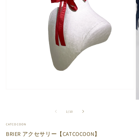
モ
ー
ダ
ル
の
1
/
10
で
メ
CATCOCOON
デ
ィ
BRIER アクセサリー【CATCOCOON】
ア