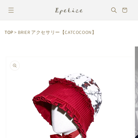
コンテ
カ
ンツに
ー
進む
ト
TOP
> BRIER アクセサリー【CATCOCOON】
商品情
報にス
キップ