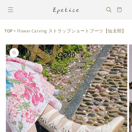
コンテ
カ
ンツに
ー
進む
ト
TOP
> Flower Carving ストラップショートブーツ【仙太郎】
商品情
報にス
キップ