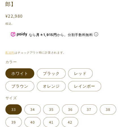
ィ
郎】
ア
(1)
(2
通
¥22,980
を
開
常
税込。
く
価
なら
月々1,915円
から。分割手数料無料
格
配送料
はチェックアウト時に計算されます。
カラー
ホワイト
ブラック
レッド
ブラウン
オレンジ
レインボー
サイズ
33
34
35
36
37
38
39
40
41
42