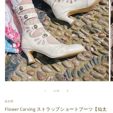
モ
ー
の
1
/
14
ダ
ル
で
仙太郎
メ
Flower Carving ストラップショートブーツ【仙太
デ