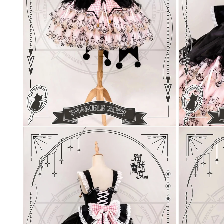
く
く
モ
モ
ー
ー
ダ
ダ
ル
ル
で
で
メ
メ
デ
デ
ィ
ィ
ア
ア
(6)
(7)
を
を