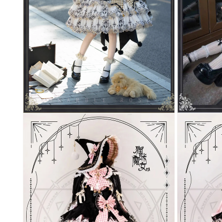
モ
モ
ー
ー
ダ
ダ
ル
ル
で
で
メ
メ
デ
デ
ィ
ィ
ア
ア
(3)
(2)
を
を
開
開