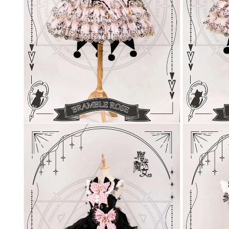
く
く
モ
モ
ー
ー
ダ
ダ
ル
ル
で
で
メ
メ
デ
デ
ィ
ィ
ア
ア
(4)
(5)
を
を
開
開