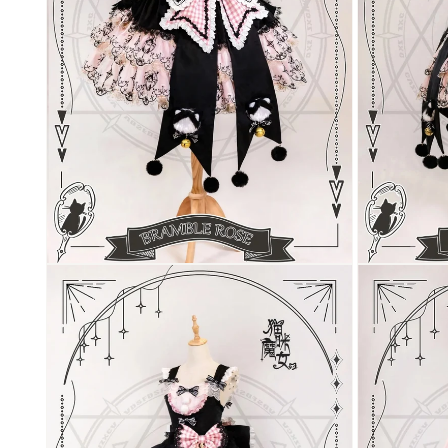
開
開
く
く
モ
モ
ー
ー
ダ
ダ
ル
ル
で
で
メ
メ
デ
デ
ィ
ィ
ア
ア
(8)
(9)
を
を