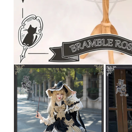
モ
ー
ダ
ル
で
メ
デ
ィ
ア
(1)
を
開
く