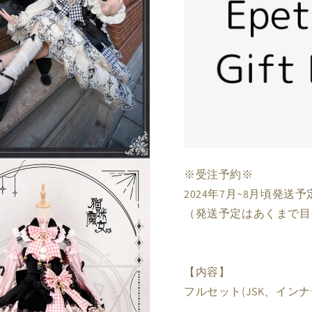
※受注予約※
2024年7月~8月頃発送予
（発送予定はあくまで目
【内容】
フルセット(JSK、イン