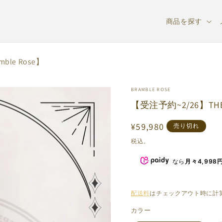
商品を探す
ble Rose】
BRAMBLE ROSE
【受注予約~2/26】THE
通
¥59,980
売り切れ
常
税込。
価
なら
月々4,998
格
配送料
はチェックアウト時に計
カラー