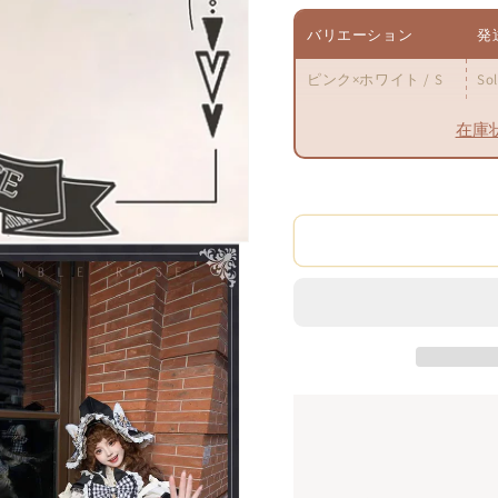
ん
ん
ん
ッ
ッ
バリエーション
発
ト
ト
【Bramble
【Bramb
ピンク×ホワイト / S
So
Rose】
Rose】
在庫
の
の
数
数
量
量
を
を
減
増
ら
や
す
す