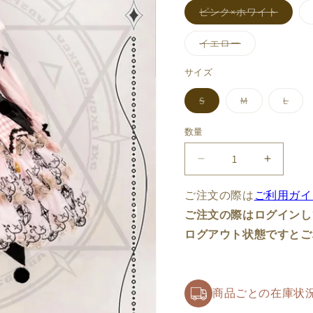
バ
ピンク×ホワイト
リ
エ
ー
バ
イエロー
シ
リ
ョ
エ
ン
ー
サイズ
は
シ
売
ョ
り
バ
バ
バ
S
M
L
ン
切
リ
リ
リ
は
れ
エ
エ
エ
売
て
ー
ー
ー
り
数量
数
い
シ
シ
シ
切
る
ョ
ョ
ョ
れ
量
か
ン
ン
ン
て
【受
【受
販
は
は
は
い
売
売
売
売
る
注
注
で
り
り
り
か
ご注文の際は
ご利用ガイ
き
切
切
切
予
販
予
ま
れ
れ
れ
売
ご注文の際はログインし
約
約
せ
て
て
て
で
ん
い
い
い
き
~2/26】
~2/26】
ログアウト状態ですとご
る
る
る
ま
か
か
か
THE
せ
THE
販
販
販
ん
WITCH
WITCH
売
売
売
で
で
で
フ
フ
き
き
き
商品ごとの在庫状
ル
ま
ま
ル
ま
せ
せ
せ
セ
セ