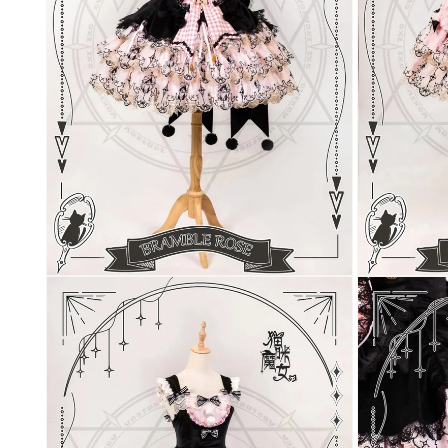
開
開
く
く
モ
モ
ー
ー
ダ
ダ
ル
ル
で
で
メ
メ
デ
デ
ィ
ィ
ア
ア
(10)
(11)