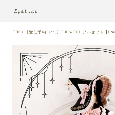
コンテ
ンツに
進む
TOP
> 【受注予約~2/26】THE WITCH フルセット【Bram
商品情
報にス
キップ