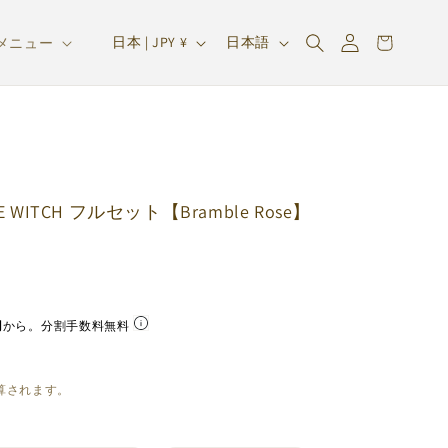
ロ
カ
グ
国
言
ー
日本 | JPY ¥
日本語
メニュー
イ
/
語
ト
ン
地
域
 WITCH フルセット【Bramble Rose】
円
から。分割手数料無料
算されます。