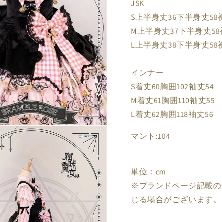
JSK
S上半身丈36下半身丈58裾丈9
M上半身丈37下半身丈58裾丈9
L上半身丈38下半身丈58裾丈9
インナー
S着丈60胸囲102袖丈54
M着丈61胸囲110袖丈55
L着丈62胸囲118袖丈56
マント:104
単位：cm
※ブランドページ記載の
じる場合がございます。