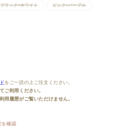
バ
バ
ブラック×ホワイト
ピンク×パープル
リ
リ
エ
エ
ー
ー
シ
シ
ョ
ョ
ン
ン
は
は
売
売
り
り
切
切
れ
れ
て
て
い
い
る
る
か
か
販
販
売
売
で
で
ド
をご一読の上ご注文ください。
き
き
ま
ま
てご利用ください。
せ
せ
ん
ん
利用履歴がご覧いただけません。
況を確認