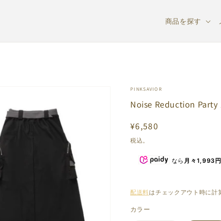
商品を探す
PINKSAVIOR
Noise Reduction P
通
¥6,580
常
税込。
価
なら
月々1,993
格
配送料
はチェックアウト時に計
カラー