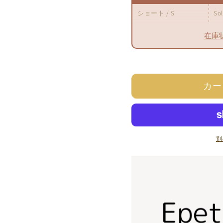
減
増
ショート / S
So
ら
や
す
す
在庫
カー
バリエーション
ショート / S
S
ショート / M
S
別
ショート / L
S
ロング / S
ロング / M
ロング / L
S