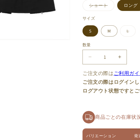
バ
ショート
ロング
リ
エ
ー
サイズ
シ
ョ
バ
S
M
L
ン
リ
は
エ
売
ー
り
数量
数
シ
切
ョ
れ
量
ン
て
Noise
Noise
は
い
売
Reduction
Reducti
る
り
か
Party
Party
ご注文の際は
ご利用ガイ
切
販
れ
売
ス
ス
ご注文の際はログインし
て
で
カ
カ
い
き
ログアウト状態ですとご
る
ま
ー
ー
か
せ
販
ん
ト
ト
売
で
【PINKSAVIOR】
【PINK
き
商品ごとの在庫状
の
の
ま
せ
数
数
ん
量
量
バリエーション
発
を
を