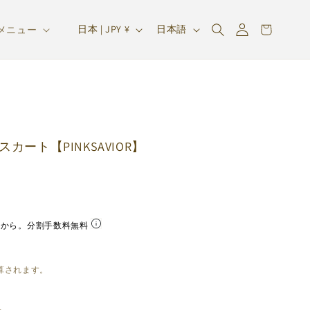
ロ
カ
グ
国
言
ー
日本 | JPY ¥
日本語
メニュー
イ
/
語
ト
ン
地
域
arty スカート【PINKSAVIOR】
円
から。分割手数料無料
算されます。