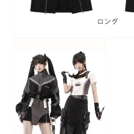
モ
ー
ダ
ル
で
メ
デ
ィ
ア
(1)
を
開
く