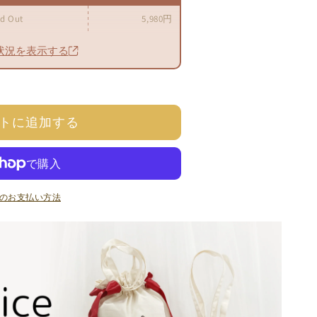
ld Out
5,980円
状況を表示する
トに追加する
発送時期 / 在庫状況
販売価格（税込）
old Out
5,980円
old Out
5,980円
のお支払い方法
old Out
5,980円
取り寄せ：約1.5-2ヶ月後発送
6,580円
取り寄せ：約1.5-2ヶ月後発送
6,580円
old Out
6,580円