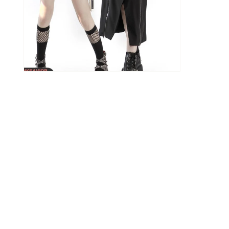
モ
ー
ダ
ル
で
メ
デ
ィ
ア
(2)
を
開
く