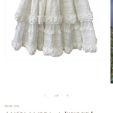
モ
ー
ダ
ル
で
メ
デ
ィ
の
1
/
8
ア
(1)
MONO GIRL
を
開