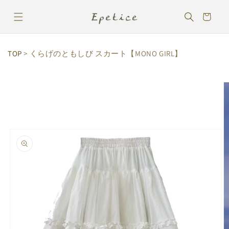
コンテ
カ
ンツに
ー
進む
ト
TOP
> くらげのともしび スカート【MONO GIRL】
商品情
報にス
キップ