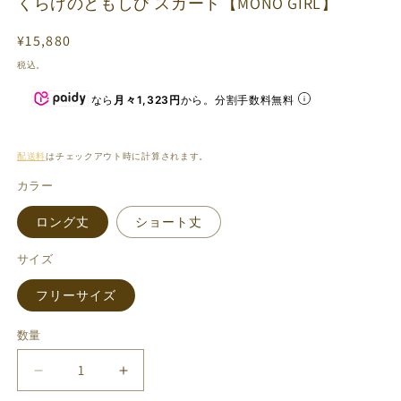
くらげのともしび スカート【MONO GIRL】
く
通
¥15,880
(2
常
税込。
価
なら
月々1,323円
から。分割手数料無料
格
配送料
はチェックアウト時に計算されます。
カラー
ロング丈
ショート丈
サイズ
フリーサイズ
数量
数
量
く
く