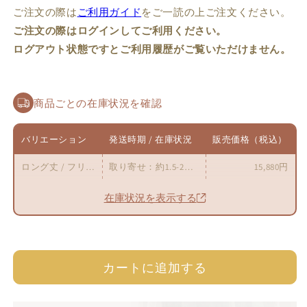
ら
ら
ご注文の際は
ご利用ガイド
をご一読の上ご注文ください。
げ
げ
ご注文の際はログインしてご利用ください。
の
の
ログアウト状態ですとご利用履歴がご覧いただけません。
と
と
も
も
し
し
び
び
商品ごとの在庫状況を確認
ス
ス
カ
カ
バリエーション
発送時期 / 在庫状況
販売価格（税込）
ー
ー
ト
ト
ロング丈 / フリーサイズ
取り寄せ：約1.5-2ヶ月後発送
15,880円
【MONO
【MONO
GIRL】
GIRL】
在庫状況を表示する
の
の
数
数
量
量
を
を
カートに追加する
減
増
ら
や