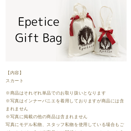
す
す
バリエーション
発送時期 / 在庫状況
販売価格（税込）
ロング丈 / フリーサイズ
取り寄せ：約1.5-2ヶ月後発送
15,880円
ショート丈 / フリーサイズ
取り寄せ：約1.5-2ヶ月後発送
15,880円
【内容】
スカート
※商品はそれぞれ単品でのお取り扱いとなります
※写真はインナーパニエを着用しておりますが商品には含
まれません
※写真に掲載の他の商品は含まれません
写真にモデル私物、スタッフ私物を使用している場合もご