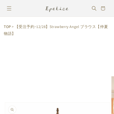
コンテ
カ
ンツに
ー
進む
ト
TOP
> 【受注予約~12/28】Strawberry Angel ブラウス【仲夏
物語】
商品情
報にス
キップ