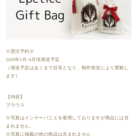
ホワイト / L
Sold Out
11,480円
ピンク / XS
Sold Out
11,480円
ピンク / S
Sold Out
11,480円
ピンク / M
Sold Out
11,480円
ピンク / L
Sold Out
11,480円
※受注予約※
2026年5月~6月頃発送予定
（発送予定はあくまで目安となり、制作状況により変動し
ます）
【内容】
ブラウス
※写真はインナーパニエを着用しておりますが商品には含
まれません。
※写真に掲載の他の商品は含まれません