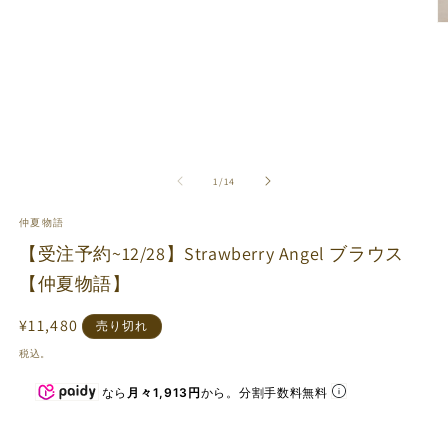
メ
デ
ィ
ア
(1)
を
開
く
の
1
/
14
(2
仲夏物語
【受注予約~12/28】Strawberry Angel ブラウス
【仲夏物語】
通
¥11,480
売り切れ
常
税込。
価
なら
月々1,913円
から。分割手数料無料
格