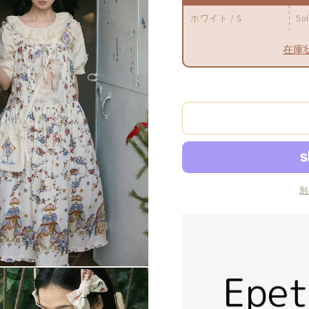
ウ
ウ
ホワイト / S
So
ス
ス
【Maple
【Maple
在庫
Sugar】
Sugar】
の
の
数
数
量
量
を
を
減
増
ら
や
す
す
別