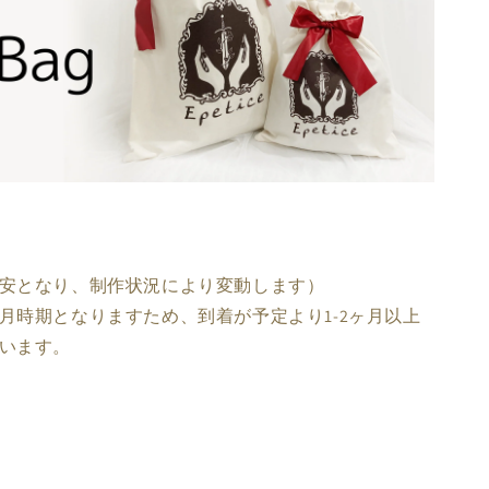
発送時期 / 在庫状況
販売価格（税込）
old Out
8,580円
old Out
8,580円
old Out
8,580円
old Out
8,580円
安となり、制作状況により変動します）
月時期となりますため、到着が予定より1-2ヶ月以上
old Out
8,580円
います。
old Out
8,580円