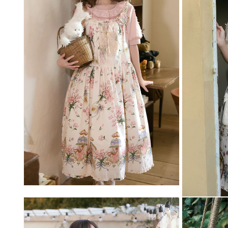
メ
デ
ィ
ア
(1)
を
開
く
モ
ー
モ
ダ
ー
ル
ダ
で
ル