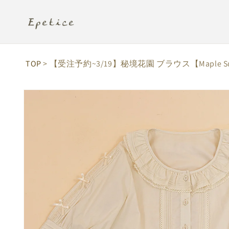
コンテ
ンツに
進む
TOP
> 【受注予約~3/19】秘境花園 ブラウス【Maple Su
商品情
報にス
キップ