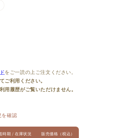
バ
リ
エ
ー
シ
ョ
ン
は
売
り
切
れ
て
い
る
か
ド
をご一読の上ご注文ください。
販
売
てご利用ください。
で
き
利用履歴がご覧いただけません。
ま
せ
ん
況を確認
送時期 / 在庫状況
販売価格（税込）