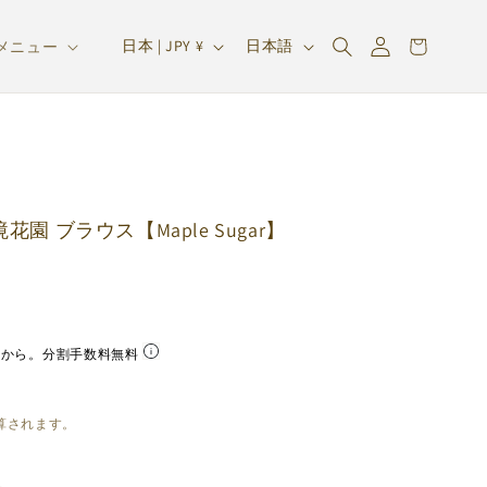
ロ
カ
グ
国
言
ー
日本 | JPY ¥
日本語
メニュー
イ
/
語
ト
ン
地
域
花園 ブラウス【Maple Sugar】
円
から。分割手数料無料
算されます。