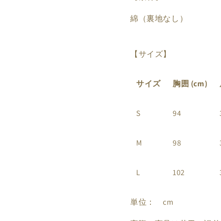
綿（裏地なし）
【サイズ】
サイズ
胸囲
(cm)
S
94
M
98
L
102
単位： cm