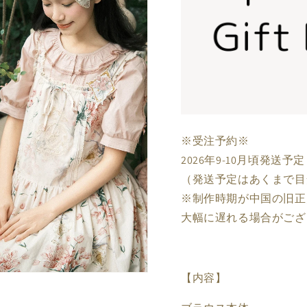
バリエーション
ホワイト / S
S
ホワイト / M
S
※受注予約※
ホワイト / L
S
2026年9-10月頃発送予定
ピンク / S
S
（発送予定はあくまで目
※制作時期が中国の旧正
ピンク / M
S
大幅に遅れる場合がござ
ピンク / L
S
【内容】