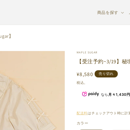
商品を探す
gar】
MAPLE SUGAR
【受注予約~3/19】秘境
通
¥8,580
売り切れ
常
税込。
価
なら
月々1,430
格
配送料
はチェックアウト時に計
カラー