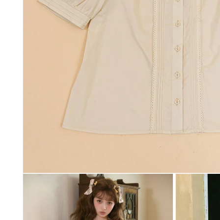
モ
ー
ダ
ル
で