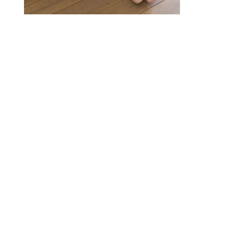
モ
ー
ダ
ル
で
メ
デ
ィ
ア
(6)
を
開
く