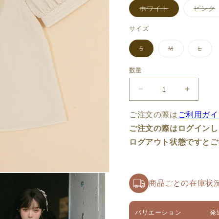
バ
ホワイト
ピンク
リ
エ
ー
サイズ
シ
ョ
バ
バ
バ
S
M
L
ン
リ
リ
リ
は
エ
エ
エ
売
ー
ー
ー
り
数量
数
シ
シ
シ
切
ョ
ョ
ョ
れ
量
ン
ン
ン
て
【受
【受
は
は
は
い
売
売
売
る
注
注
り
り
り
か
ご注文の際は
ご利用ガイ
切
切
切
予
販
予
れ
れ
れ
売
ご注文の際はログインし
約
約
て
て
て
で
い
い
い
き
~3/19】
~3/19】
ログアウト状態ですとご
る
る
る
ま
か
か
か
せ
秘
秘
販
販
販
ん
境
売
売
境
売
で
で
で
花
花
き
き
き
商品ごとの在庫状
ま
ま
ま
園
園
せ
せ
せ
ん
ん
ん
ブ
ブ
ラ
ラ
バリエーション
発