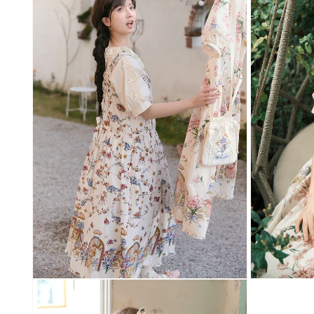
メ
で
デ
メ
ィ
デ
ア
ィ
(2)
ア
を
(3)
開
を
く
開
く
モ
モ
ー
ー
ダ
ダ