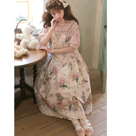
ル
ル
で
で
メ
メ
デ
デ
ィ
ィ
ア
ア
(4)
(5)
を
を
開
開
く
く